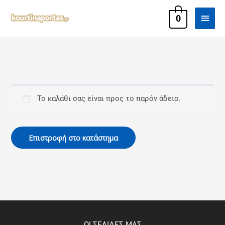
Μετάβαση
Κύρι
στο
0
περιεχόμενο
Μεν
Το καλάθι σας είναι προς το παρόν άδειο.
Επιστροφή στο κατάστημα
ΟΙ ΣΕΛΙΔΕΣ ΜΑΣ