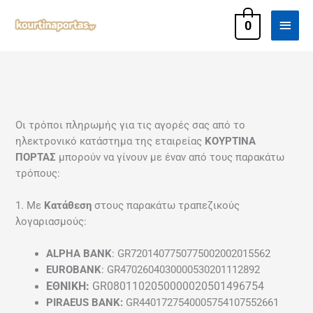
Μετάβαση
Κύρι
στο
0
περιεχόμενο
Μεν
Οι τρόποι πληρωμής για τις αγορές σας από το
ηλεκτρονικό κατάστημα της εταιρείας
ΚΟΥΡΤΙΝΑ
ΠΟΡΤΑΣ
μπορούν να γίνουν με έναν από τους παρακάτω
τρόπους:
1. Με
Κατάθεση
στους παρακάτω τραπεζικούς
λογαριασμούς:
ALPHA BANK
: GR7201407750775002002015562
EUROBANK
: GR4702604030000530201112892
ΕΘΝΙΚΗ:
GR0801102050000020501496754
PIRAEUS BANK:
GR4401727540005754107552661